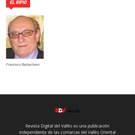
EL RIPIO
Francisco Barbachano
Revista Digital del Vallès es una publicación
independiente de las comarcas del Vallès Oriental