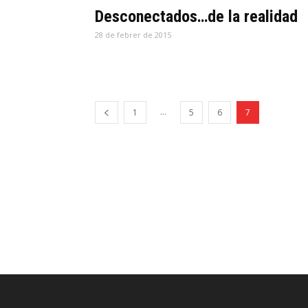
Desconectados…de la realidad
28 de febrer de 2015
...
1
5
6
7