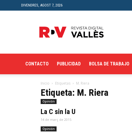
DIVENDRES, AGOST 7, 2026
Revista
Digital
del
Vallès
CONTACTO
PUBLICIDAD
BOLSA DE TRABAJO
Inicio
Etiquetas
M. Riera
Etiqueta: M. Riera
Opinión
La C sin la U
14 de març de 2015
Opinión