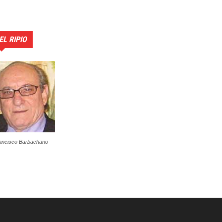
EL RIPIO
ancisco Barbachano