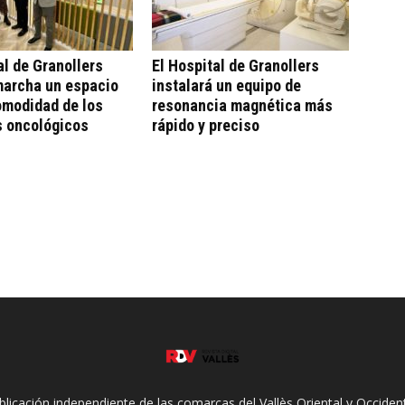
al de Granollers
El Hospital de Granollers
marcha un espacio
instalará un equipo de
omodidad de los
resonancia magnética más
s oncológicos
rápido y preciso
ublicación independiente de las comarcas del Vallès Oriental y Occidenta