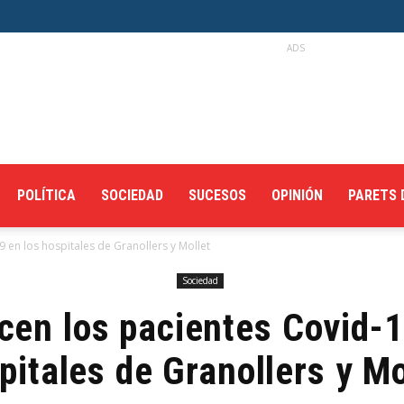
ADS
POLÍTICA
SOCIEDAD
SUCESOS
OPINIÓN
PARETS 
 en los hospitales de Granollers y Mollet
Sociedad
cen los pacientes Covid-1
pitales de Granollers y Mo