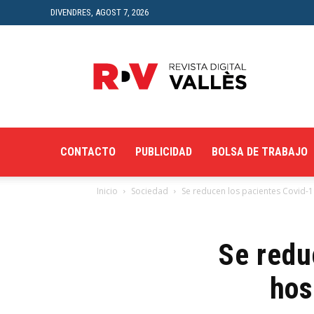
DIVENDRES, AGOST 7, 2026
Revista
Digital
del
Vallès
CONTACTO
PUBLICIDAD
BOLSA DE TRABAJO
Inicio
Sociedad
Se reducen los pacientes Covid-19
Se redu
hos