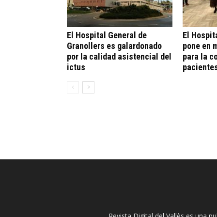
El Hospital General de
El Hospit
Granollers es galardonado
pone en 
por la calidad asistencial del
para la c
ictus
paciente
Revista Digital del Vallès es una p