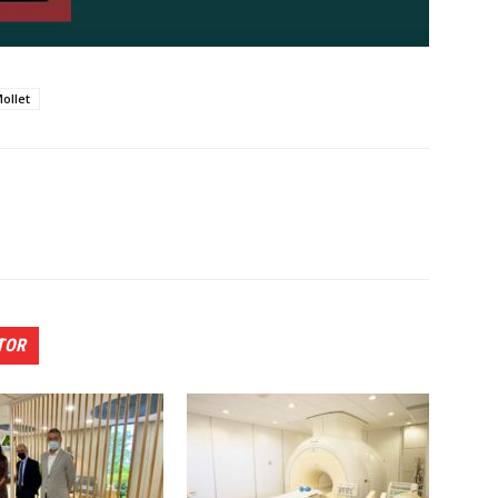
ollet
TOR