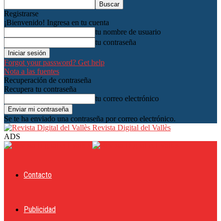
Registrarse
¡Bienvenido! Ingresa en tu cuenta
tu nombre de usuario
tu contraseña
Forgot your password? Get help
Nota a las fuentes
Recuperación de contraseña
Recupera tu contraseña
tu correo electrónico
Se te ha enviado una contraseña por correo electrónico.
Revista Digital del Vallès
ADS
Contacto
Publicidad