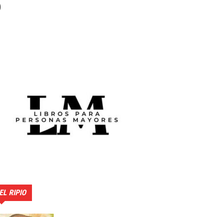
o
EL RIPIO