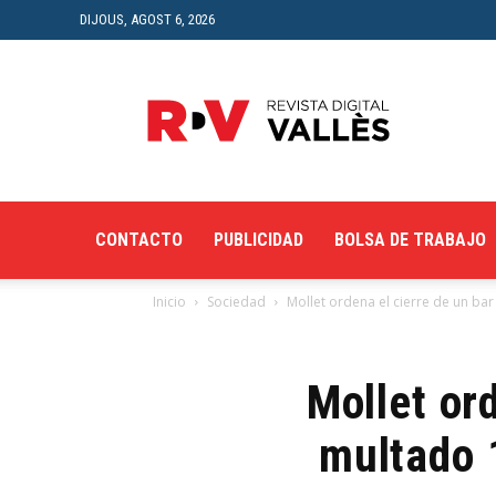
DIJOUS, AGOST 6, 2026
Revista
Digital
del
Vallès
CONTACTO
PUBLICIDAD
BOLSA DE TRABAJO
Inicio
Sociedad
Mollet ordena el cierre de un bar
Mollet or
multado 