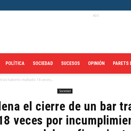
ADS
POLÍTICA
SOCIEDAD
SUCESOS
OPINIÓN
PARETS 
 tras haberlo multado 18 veces...
Sociedad
dena el cierre de un bar tr
18 veces por incumplimien