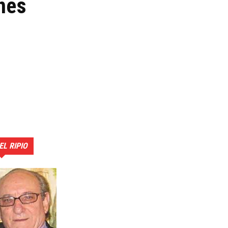
nes
EL RIPIO