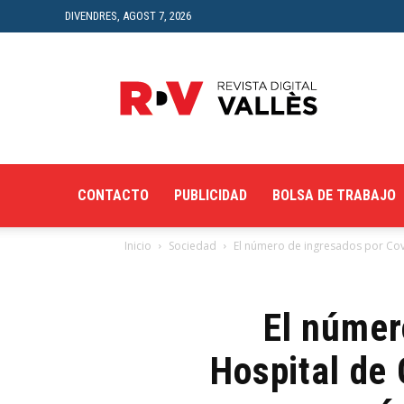
DIVENDRES, AGOST 7, 2026
Revista
Digital
del
Vallès
CONTACTO
PUBLICIDAD
BOLSA DE TRABAJO
Inicio
Sociedad
El número de ingresados por Covi
El númer
Hospital de 