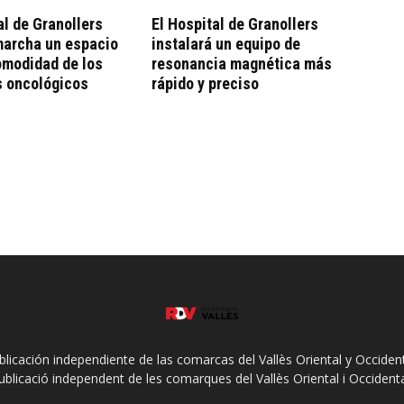
al de Granollers
El Hospital de Granollers
marcha un espacio
instalará un equipo de
omodidad de los
resonancia magnética más
s oncológicos
rápido y preciso
ublicación independiente de las comarcas del Vallès Oriental y Occidenta
ublicació independent de les comarques del Vallès Oriental i Occidenta