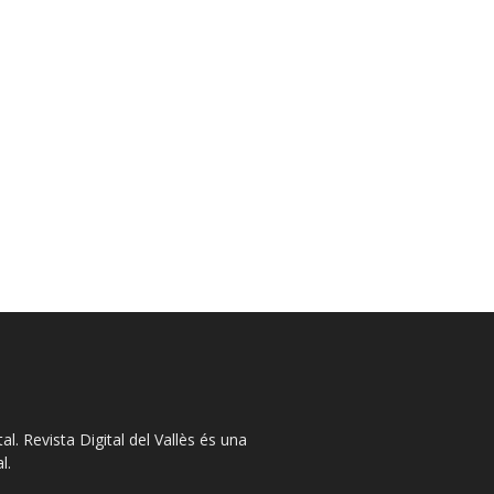
l. Revista Digital del Vallès és una
l.