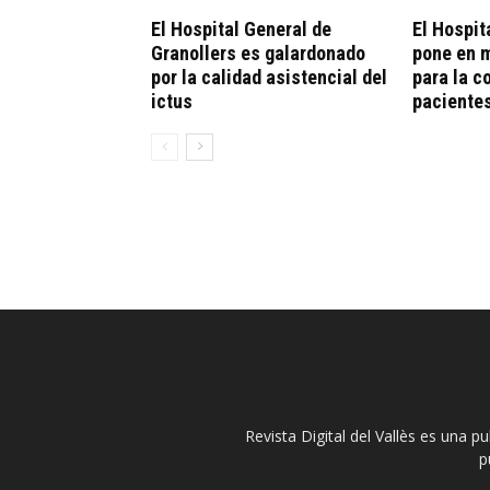
El Hospital General de
El Hospit
Granollers es galardonado
pone en 
por la calidad asistencial del
para la c
ictus
paciente
Revista Digital del Vallès es una p
p