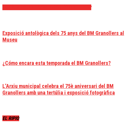
ARTÍCULOS RELACIONADOS
MÁS DEL AUTOR
Exposició antològica dels 75 anys del BM Granollers al
Museu
¿Cómo encara esta temporada el BM Granollers?
L’Arxiu municipal celebra el 75è aniversari del BM
Granollers amb una tertúlia i exposició fotogràfica
EL RIPIO