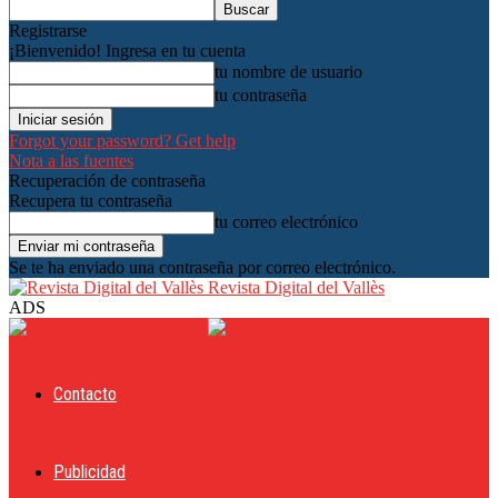
Registrarse
¡Bienvenido! Ingresa en tu cuenta
tu nombre de usuario
tu contraseña
Forgot your password? Get help
Nota a las fuentes
Recuperación de contraseña
Recupera tu contraseña
tu correo electrónico
Se te ha enviado una contraseña por correo electrónico.
Revista Digital del Vallès
ADS
Contacto
Publicidad