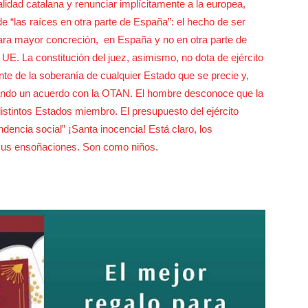
lidad catalana y renunciar implícitamente a la europea,
e “las raíces en otra parte de España”: el hecho de ser
ara mayor concreción, en España y no en otra parte de
a UE. La constitución del juez, asimismo, no dota de ejército
ante de la soberanía de cualquier Estado que se precie y,
mando un acuerdo con la OTAN. El hombre desconoce que la
stintos Estados miembro. El presupuesto del ejército
ndencia social” ¡Santa inocencia! Está claro, los
 sus ensoñaciones. Son como niños.