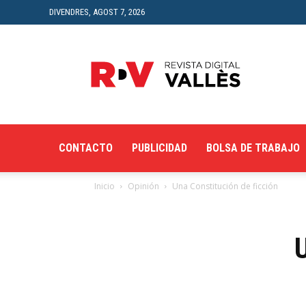
DIVENDRES, AGOST 7, 2026
Revista
Digital
del
Vallès
CONTACTO
PUBLICIDAD
BOLSA DE TRABAJO
Inicio
Opinión
Una Constitución de ficción