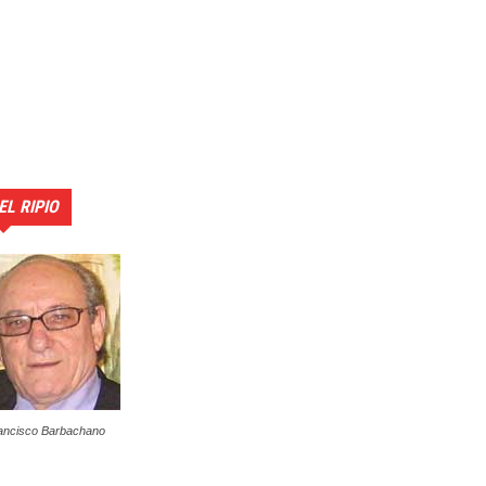
EL RIPIO
ancisco Barbachano