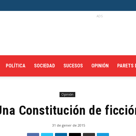
ADS
POLÍTICA
SOCIEDAD
SUCESOS
OPINIÓN
PARETS 
Opinión
Una Constitución de ficció
31 de gener de 2015