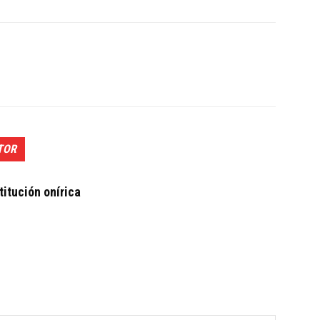
TOR
itución onírica