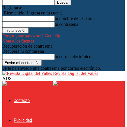
Registrarse
¡Bienvenido! Ingresa en tu cuenta
tu nombre de usuario
tu contraseña
Forgot your password? Get help
Nota a las fuentes
Recuperación de contraseña
Recupera tu contraseña
tu correo electrónico
Se te ha enviado una contraseña por correo electrónico.
Revista Digital del Vallès
ADS
Contacto
Publicidad