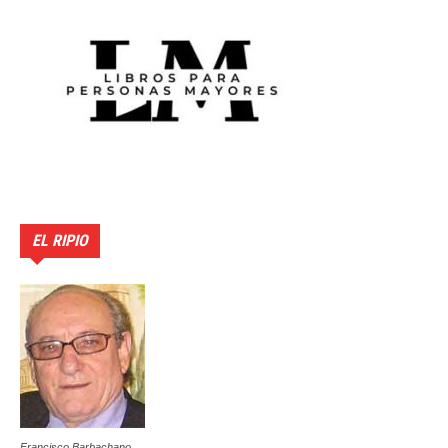
EL RIPIO
Francisco Barbachano