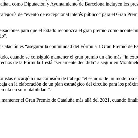
alitat, como Diputación y Ayuntamiento de Barcelona incluyen los presup
 categoría de “evento de excepcional interés público” para el Gran Pre
ersaciones para que el Estado reconozca el gran premio como acontecimi
do”.
instalación es “asegurar la continuidad del Fórmula 1 Gran Premio de E
asado, cuando se consiguió mantener el gran premio un año más “in extr
echos de la Fórmula 1 está “seriamente decidida” a seguir en Montmeló 
ionistas encargó a una comisión de trabajo “el estudio de un modelo sos
baja en la elaboración de un plan estratégico del circuito para los próxi
rcuta en su rentabilidad “.
mantener el Gran Premio de Cataluña más allá del 2021, cuando finaliza