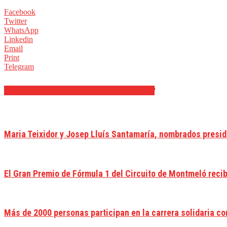
Facebook
Twitter
WhatsApp
Linkedin
Email
Print
Telegram
ARTÍCULOS RELACIONADOS
MÁS DEL AUTOR
Maria Teixidor y Josep Lluís Santamaría, nombrados preside
El Gran Premio de Fórmula 1 del Circuito de Montmeló recib
Más de 2000 personas participan en la carrera solidaria co