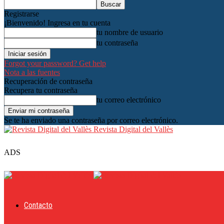
Registrarse
¡Bienvenido! Ingresa en tu cuenta
tu nombre de usuario
tu contraseña
Forgot your password? Get help
Nota a las fuentes
Recuperación de contraseña
Recupera tu contraseña
tu correo electrónico
Se te ha enviado una contraseña por correo electrónico.
Revista Digital del Vallès
ADS
Contacto