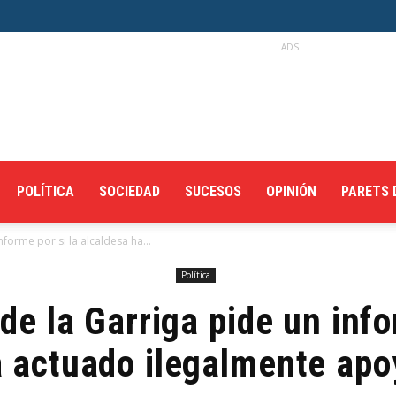
ADS
POLÍTICA
SOCIEDAD
SUCESOS
OPINIÓN
PARETS 
forme por si la alcaldesa ha...
Política
e la Garriga pide un info
a actuado ilegalmente apo