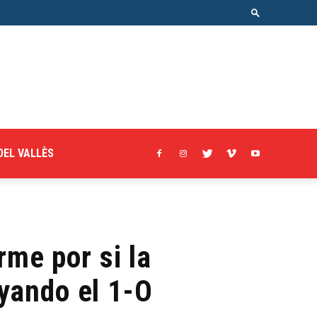
DEL VALLÈS
rme por si la
yando el 1-O