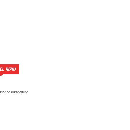
EL RIPIO
ancisco Barbachano