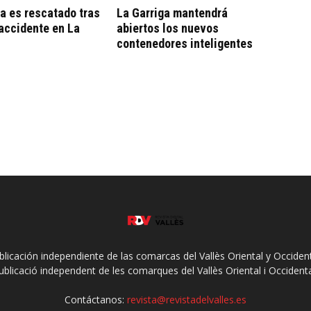
ta es rescatado tras
La Garriga mantendrá
 accidente en La
abiertos los nuevos
contenedores inteligentes
ublicación independiente de las comarcas del Vallès Oriental y Occidenta
ublicació independent de les comarques del Vallès Oriental i Occidenta
Contáctanos:
revista@revistadelvalles.es