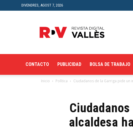
DIVENDRES, AGOST 7, 2026
Revista
Digital
del
Vallès
CONTACTO
PUBLICIDAD
BOLSA DE TRABAJO
Inicio
Política
Ciudadanos de la Garriga pide un in
Ciudadanos d
alcaldesa h