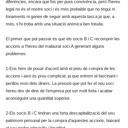
diferències, encara que fos per pura convivència, però l’hereu
legal no és el nostre soci i és més probable que no tingui ni
fonaments ni ganes de seguir amb aquesta tasca ja que, a
més, s’hi troba amb una situació anímica ben fotuda.
El primer que pot passar és que els socis B i C recomprin les
accions a l’hereu del malaurat soci A generant alguns
problemes:
1-Ens hem de posar d’acord amb el preu de compra de les
accions i això és prou complicat, ja que entrem al fascinant i
perillós mon dels diners. La pressió que pot fer el nou soci
hereu des de dins de l’empresa pot ser molt forta i acabar
aconseguint una quantitat superior.
2-Els socis B i C tindran una forta descapitalització del seu
patrimoni personal per la compra d’aquestes accions, baixant
el seu poder adquisitiu i liquiditat.