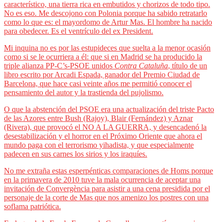
característico, una tierra rica en embutidos y chorizos de todo tipo.
No es eso. Me descojono con Polonia porque ha sabido retratarlo
como lo que es: el mayordomo de Artur Mas. El hombre ha nacido
para obedecer. Es el ventrículo del ex President.
Mi inquina no es por las estupideces que suelta a la menor ocasión
como si se le ocurriera a él: que si en Madrid se ha producido la
triple alianza PP-C’s-PSOE unidos
Contra Cataluña
, título de un
libro escrito por Arcadi Espada, ganador del Premio Ciudad de
Barcelona, que hace casi veinte años me permitió conocer el
pensamiento del autor y la trastienda del pujolismo.
O que la abstención del PSOE era una actualización del triste Pacto
de las Azores entre Bush (Rajoy), Blair (Fernández) y Aznar
(Rivera), que provocó el NO A LA GUERRA, y desencadenó la
desestabilización y el horror en el Próximo Oriente que ahora el
mundo paga con el terrorismo yihadista, y que especialmente
padecen en sus carnes los sirios y los iraquíes.
No me extraña estas esperpénticas comparaciones de Homs porque
en la primavera de 2010 tuve la mala ocurrencia de aceptar una
invitación de Convergència para asistir a una cena presidida por el
personaje de la corte de Mas que nos amenizo los postres con una
soflama patriótica.