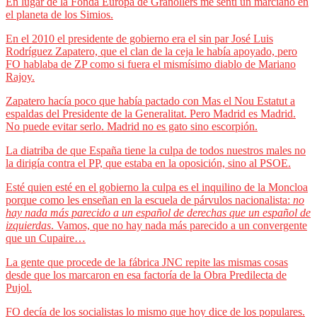
En lugar de la Fonda Europa de Granollers me sentí un marciano en
el planeta de los Simios.
En el 2010 el presidente de gobierno era el sin par José Luis
Rodríguez Zapatero, que el clan de la ceja le había apoyado, pero
FO hablaba de ZP como si fuera el mismísimo diablo de Mariano
Rajoy.
Zapatero hacía poco que había pactado con Mas el Nou Estatut a
espaldas del Presidente de la Generalitat. Pero Madrid es Madrid.
No puede evitar serlo. Madrid no es gato sino escorpión.
La diatriba de que España tiene la culpa de todos nuestros males no
la dirigía contra el PP, que estaba en la oposición, sino al PSOE.
Esté quien esté en el gobierno la culpa es el inquilino de la Moncloa
porque como les enseñan en la escuela de párvulos nacionalista:
no
hay nada más parecido a un español de derechas que un español de
izquierdas
. Vamos, que no hay nada más parecido a un convergente
que un Cupaire…
La gente que procede de la fábrica JNC repite las mismas cosas
desde que los marcaron en esa factoría de la Obra Predilecta de
Pujol.
FO decía de los socialistas lo mismo que hoy dice de los populares.