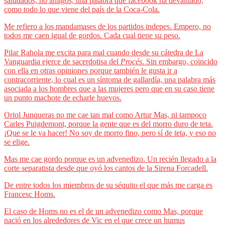
saludados; no amigos, una palabra que facebook ha devaluado,
como todo lo que viene del país de la Coca-Cola.
Me refiero a los mandamases de los partidos indepes. Empero, no
todos me caen igual de gordos. Cada cual tiene su peso.
Pilar Rahola me excita para mal cuando desde su cátedra de La
Vanguardia ejerce de sacerdotisa del
Procés
. Sin embargo, coincido
con ella en otras opiniones porque también le gusta ir a
contracorriente, lo cual es un síntoma de gallardía, una palabra más
asociada a los hombres que a las mujeres pero que en su caso tiene
un punto machote de echarle huevos.
Oriol Junqueras no me cae tan mal como Artur Mas, ni tampoco
Carles Puigdemont, porque la gente que es del morro duro de teta.
¡Que se le va hacer! No soy de morro fino, pero sí de teta, y eso no
se elige.
Mas me cae gordo porque es un advenedizo. Un recién llegado a la
corte separatista desde que oyó los cantos de la Sirena Forcadell.
De entre todos los miembros de su séquito el que más me carga es
Francesc Homs.
El caso de Homs no es el de un advenedizo como Mas, porque
nació en los alrededores de Vic en el que crece un humus