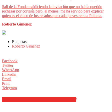
Salí de la Fonda maldiciendo la invitación que no había querido
rechazar por cortesía pero, al menos, me ha servido para explicar
quien es el chico de los recados que cada jueves retrata Polonia.
Roberto Giménez
Etiquetas
Roberto Giménez
Facebook
Twitter
WhatsApp
Linkedin
Email
Print
Telegram
ARTÍCULOS RELACIONADOS
MÁS DEL AUTOR