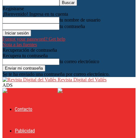
Registrarse
¡Bienvenido! Ingresa en tu cuenta
tu nombre de usuario
tu contraseña
Forgot your password? Get help
Nota a las fuentes
Recuperación de contraseña
Recupera tu contraseña
tu correo electrónico
Se te ha enviado una contraseña por correo electrónico.
Revista Digital del Vallès
ADS
Contacto
Publicidad