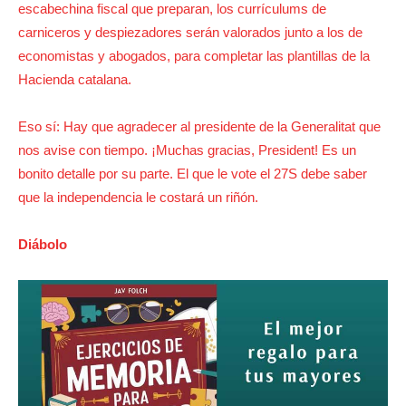
escabechina fiscal que preparan, los currículums de
carniceros y despiezadores serán valorados junto a los de
economistas y abogados, para completar las plantillas de la
Hacienda catalana.
Eso sí: Hay que agradecer al presidente de la Generalitat que
nos avise con tiempo. ¡Muchas gracias, President! Es un
bonito detalle por su parte. El que le vote el 27S debe saber
que la independencia le costará un riñón.
Diábolo