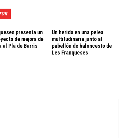
TOR
queses presenta un
Un herido en una pelea
yecto de mejora de
multitudinaria junto al
a al Pla de Barris
pabellón de baloncesto de
Les Franqueses