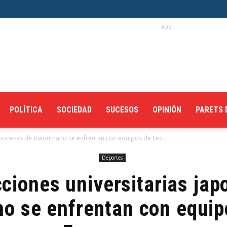
ADS
POLÍTICA
SOCIEDAD
SUCESOS
OPINIÓN
PARETS 
aponesas de balonmano se enfrentan con equipos de Les...
Deportes
ciones universitarias ja
o se enfrentan con equip