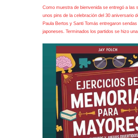
Como muestra de bienvenida se entregó a las s
unos pins de la celebración del 30 aniversario 
Paula Bertos y Santi Tomás entregaron sendas 
japoneses. Terminados los partidos se hizo una 