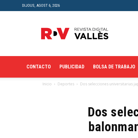
DIJOUS, AGOST 6, 2026
Revista
Digital
del
Vallès
CONTACTO
PUBLICIDAD
BOLSA DE TRABAJO
Inicio
Deportes
Dos selecciones universitarias j
Dos selec
balonman