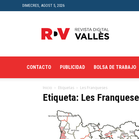
DIMECRES, AGOST 5, 2026
Revista
Digital
del
Vallès
CONTACTO
PUBLICIDAD
BOLSA DE TRABAJO
Inicio
Etiquetas
Les Franqueses
Etiqueta: Les Franques