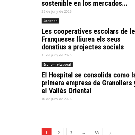
sostenible en los mercados...
26 de juny de 2026
Sociedad
Les cooperatives escolars de l
Franqueses lliuren els seus
donatius a projectes socials
16 de juny de 2026
Economía-Laboral
El Hospital se consolida como l
primera empresa de Granollers 
el Vallès Oriental
10 de juny de 2026
...
1
2
3
83