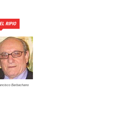
EL RIPIO
ancisco Barbachano