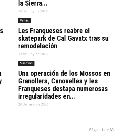
la Sierra...
19 de juny de 2026
Vallès
es
Les Franqueses reabre el
skatepark de Cal Gavatx tras su
remodelación
10 de juny de 2026
Sucesos
a
Una operación de los Mossos en
y
Granollers, Canovelles y les
Franqueses destapa numerosas
irregularidades en...
28 de maig de 2026
Página 1 de 83