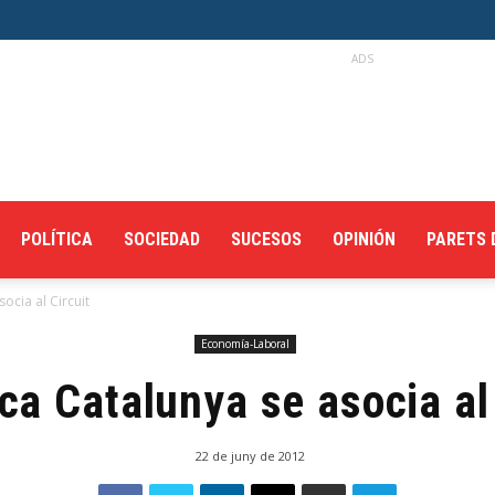
ADS
POLÍTICA
SOCIEDAD
SUCESOS
OPINIÓN
PARETS 
ocia al Circuit
Economía-Laboral
ca Catalunya se asocia al 
22 de juny de 2012