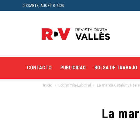
DISSABTE, AGOST 8, 2026
Revista
Digital
del
Vallès
CONTACTO
PUBLICIDAD
BOLSA DE TRABAJO
Inicio
Economía-Laboral
La marca Catalunya se as
La mar