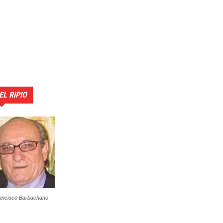
EL RIPIO
ancisco Barbachano