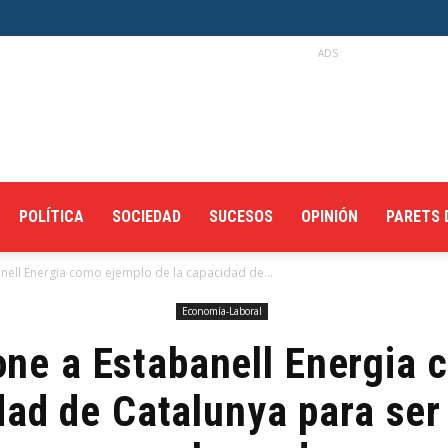
ADS
POLÍTICA
SOCIEDAD
SUCESOS
OPINIÓN
PARETS 
nell Energia como ejemplo de la capacidad de...
Economía-Laboral
one a Estabanell Energia 
dad de Catalunya para ser