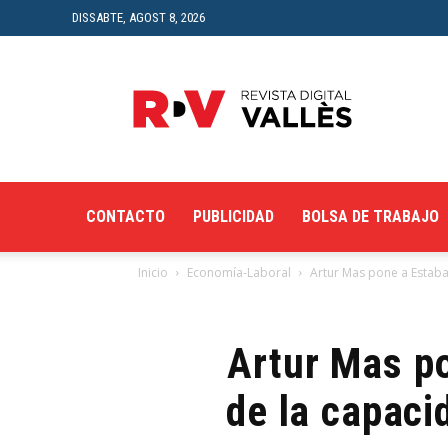
DISSABTE, AGOST 8, 2026
Revista
Digital
del
Vallès
CONTACTO
PUBLICIDAD
BOLSA DE TRABAJO
Inicio
Economía-Laboral
Artur Mas pone a Estaba
Artur Mas p
de la capaci