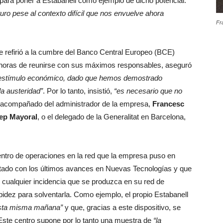
para poner a Estabanell como ejemplo de dicho potencial.
ro pese al contexto difícil que nos envuelve ahora
Fr
se refirió a la cumbre del Banco Central Europeo (BCE)
horas de reunirse con sus máximos responsables, aseguró
el estímulo económico, dado que hemos demostrado
 austeridad”
. Por lo tanto, insistió,
“es necesario que no
es acompañado del administrador de la empresa,
Francesc
ep Mayoral
, o el delegado de la Generalitat en Barcelona,
entro de operaciones en la red que la empresa puso en
ado con los últimos avances en Nuevas Tecnologías y que
nte cualquier incidencia que se produzca en su red de
apidez para solventarla. Como ejemplo, el propio Estabanell
sta misma mañana”
y que, gracias a este dispositivo, se
 Este centro supone por lo tanto una muestra de
“la