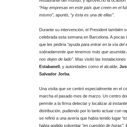
restaurante del mundo, y aprovechó la ocasión 
“Hay empresas en este país que creen en el futu
mismo”
, apuntó,
“y ésta es una de ellas”
.
Durante su intervención, el President también 
celebrada esta semana en Barcelona. A pocas 
que les pediría
“ayuda para entrar en la vía d
sobradamente que tenemos más que asumida la
nos dejen de lado”
. Mas visitó las instalacion
Estabanell
, y autoridades como el alcalde,
Jos
Salvador Jorba
.
Una visita que se centró especialmente en el c
marcha el pasado mes de marzo. Un centro dot
permite a la firma detectar y localizar al insta
distribución, pudiendo por lo tanto actuar con r
se refirió a una avería que había tenido lugar
“e
había podido solventar
“en cuestión de horas”
.