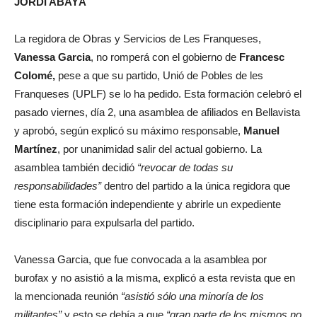
JORDI ABAYÀ
La regidora de Obras y Servicios de Les Franqueses,
Vanessa Garcia
, no romperá con el gobierno de
Francesc
Colomé,
pese a que su partido, Unió de Pobles de les
Franqueses (UPLF) se lo ha pedido. Esta formación celebró el
pasado viernes, día 2, una asamblea de afiliados en Bellavista
y aprobó, según explicó su máximo responsable,
Manuel
Martínez
, por unanimidad salir del actual gobierno. La
asamblea también decidió
“revocar de todas su
responsabilidades”
dentro del partido a la única regidora que
tiene esta formación independiente y abrirle un expediente
disciplinario para expulsarla del partido.
Vanessa Garcia, que fue convocada a la asamblea por
burofax y no asistió a la misma, explicó a esta revista que en
la mencionada reunión
“asistió sólo una minoría de los
militantes”
y esto se debía a que
“gran parte de los mismos no