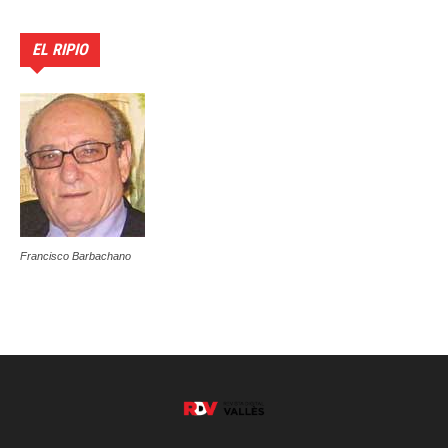
EL RIPIO
Francisco Barbachano