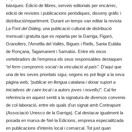
bàsiques: Edició de llibres, serveis editorials per encàrrec,
edició de revistes i publicacions periòdiques, disseny gràfic i
distribució/repartiment. Durant un temps van editar la revista
La Font del Diàleg
, una publicació cultural de distribució
mensual i gratuïta que es repartia per la Garriga, Figaró,
Granollers, l’Ametlla del Vallès, Bigues i Riells, Santa Eulàlia
de Ronçana, Tagamanent i Samalús. Entre els eixos
vertebradors de l’empresa els seus responsables destaquen
“el ferm compromís social i la vinculació al país”.
D’aquí que
una de les seves prioritats sigui, segons es pot llegir a la seva
pàgina web,
“publicar en llengua catalana i donar suport a
iniciatives de caire local i a autors joves i novells)”.
Cal fer
referència en aquest sentit a la signatura de diversos convenis
de col·laboració, entre els quals d’un signat amb Contrapunt
(Associació Unesco de la Garriga). Cal destacar igualment la
posada en marxa de Nel·la Edicions, empresa especialitzada
en publicacions d’interès local i comarcal. Tot just quan