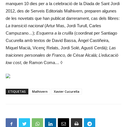
manquen 10 dies per a la celebració de la Diada de Sant Jordi
2012, des de Serveis Editorials Malhivern, preparen algunes
de les novetats que han publicat darrerament, cas dels llibres:
La transició nacional
(Artur Mas, Jordi Turull, Carles
Campuzano…);
Esquerra a la cruïlla
(coordinat per Santiago
Cucurella amb textos de David Bassa, Àngel Castiñeira,
Miquel Macià, Vicenç Relats, Jordi Solé, Agustí Cerdà);
Las
traiciones personales de Franco,
de César Alcalá;
L’educació
low cost
, de Ramon Coma… ◊
ETIQUETAS
Malhivern
Xavier Cucurella