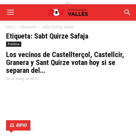
ADS
Inicio
Etiquetas
Sabt Quirze Safaja
Etiqueta: Sabt Quirze Safaja
Política
Los vecinos de Castellterçol, Castellcir,
Granera y Sant Quirze votan hoy si se
separan del...
22 de març de 2015
EL RIPIO