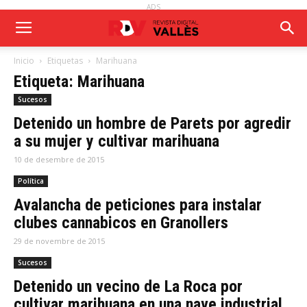
ADS
Inicio
Etiquetas
Marihuana
Etiqueta: Marihuana
Sucesos
Detenido un hombre de Parets por agredir
a su mujer y cultivar marihuana
10 de desembre de 2015
Política
Avalancha de peticiones para instalar
clubes cannabicos en Granollers
29 de novembre de 2015
Sucesos
Detenido un vecino de La Roca por
cultivar marihuana en una nave industrial