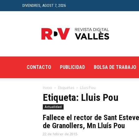
DIVENDRES, AGOST 7, 2026
Revista
Digital
del
Vallès
CONTACTO
PUBLICIDAD
BOLSA DE TRABAJO
Inicio
Etiquetas
Lluis Pou
Etiqueta: Lluis Pou
Actualidad
Fallece el rector de Sant Estev
de Granollers, Mn Lluís Pou
22 de febrer de 2015