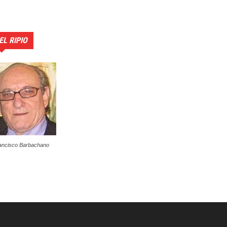
EL RIPIO
ancisco Barbachano