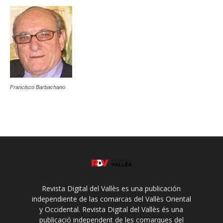
Francisco Barbachano
Revista Digital del Vallès es una publicación
independiente de las comarcas del Vallès Oriental
y Occidental. Revista Digital del Vallès és una
publicació independent de les comarques del