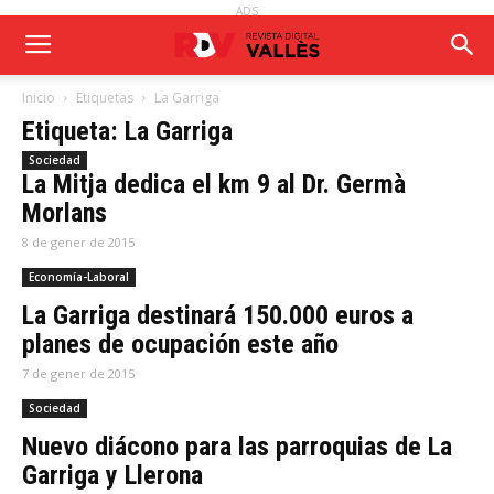
ADS
Inicio
Etiquetas
La Garriga
Etiqueta: La Garriga
Sociedad
La Mitja dedica el km 9 al Dr. Germà
Morlans
8 de gener de 2015
Economía-Laboral
La Garriga destinará 150.000 euros a
planes de ocupación este año
7 de gener de 2015
Sociedad
Nuevo diácono para las parroquias de La
Garriga y Llerona