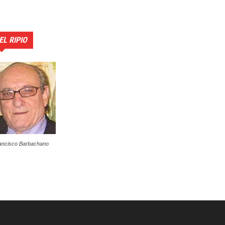
EL RIPIO
ancisco Barbachano