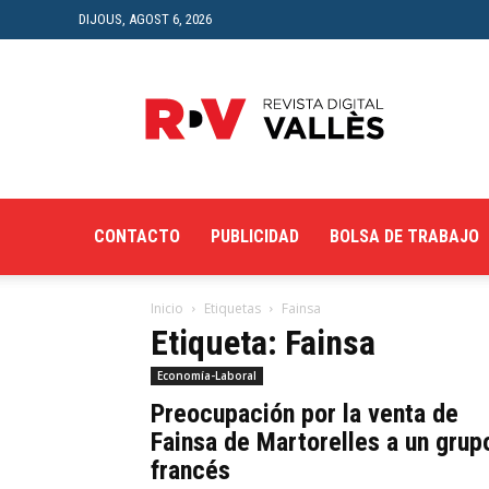
DIJOUS, AGOST 6, 2026
Revista
Digital
del
Vallès
CONTACTO
PUBLICIDAD
BOLSA DE TRABAJO
Inicio
Etiquetas
Fainsa
Etiqueta: Fainsa
Economía-Laboral
Preocupación por la venta de
Fainsa de Martorelles a un grup
francés