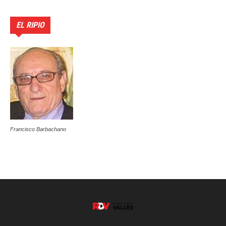
EL RIPIO
Francisco Barbachano