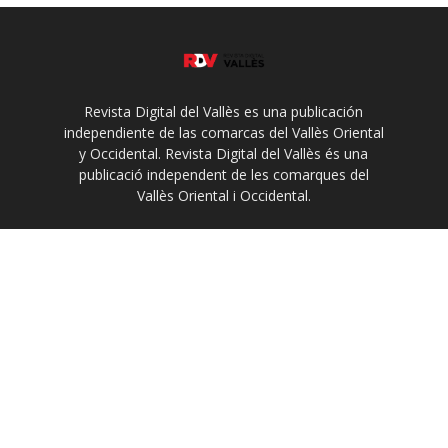
Revista Digital del Vallès es una publicación
independiente de las comarcas del Vallès Oriental
y Occidental. Revista Digital del Vallès és una
publicació independent de les comarques del
Vallès Oriental i Occidental.
Contáctanos:
revista@revistadelvalles.es
Legal