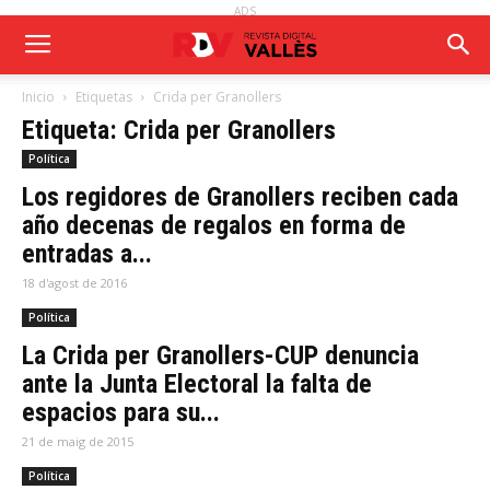
ADS
Inicio
Etiquetas
Crida per Granollers
Etiqueta: Crida per Granollers
Política
Los regidores de Granollers reciben cada
año decenas de regalos en forma de
entradas a...
18 d'agost de 2016
Política
La Crida per Granollers-CUP denuncia
ante la Junta Electoral la falta de
espacios para su...
21 de maig de 2015
Política