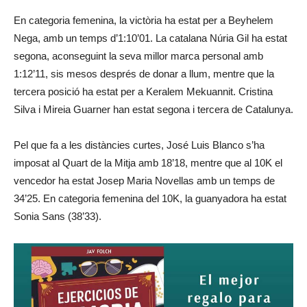
En categoria femenina, la victòria ha estat per a Beyhelem
Nega, amb un temps d’1:10’01. La catalana Núria Gil ha estat
segona, aconseguint la seva millor marca personal amb
1:12’11, sis mesos després de donar a llum, mentre que la
tercera posició ha estat per a Keralem Mekuannit. Cristina
Silva i Mireia Guarner han estat segona i tercera de Catalunya.
Pel que fa a les distàncies curtes, José Luis Blanco s’ha
imposat al Quart de la Mitja amb 18’18, mentre que al 10K el
vencedor ha estat Josep Maria Novellas amb un temps de
34’25. En categoria femenina del 10K, la guanyadora ha estat
Sonia Sans (38’33).