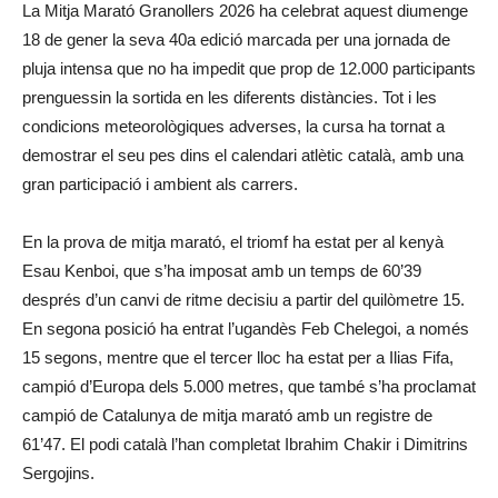
La Mitja Marató Granollers 2026 ha celebrat aquest diumenge
18 de gener la seva 40a edició marcada per una jornada de
pluja intensa que no ha impedit que prop de 12.000 participants
prenguessin la sortida en les diferents distàncies. Tot i les
condicions meteorològiques adverses, la cursa ha tornat a
demostrar el seu pes dins el calendari atlètic català, amb una
gran participació i ambient als carrers.
En la prova de mitja marató, el triomf ha estat per al kenyà
Esau Kenboi, que s’ha imposat amb un temps de 60’39
després d’un canvi de ritme decisiu a partir del quilòmetre 15.
En segona posició ha entrat l’ugandès Feb Chelegoi, a només
15 segons, mentre que el tercer lloc ha estat per a Ilias Fifa,
campió d’Europa dels 5.000 metres, que també s’ha proclamat
campió de Catalunya de mitja marató amb un registre de
61’47. El podi català l’han completat Ibrahim Chakir i Dimitrins
Sergojins.