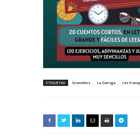
ETIQUETAS
Granollers
La Garriga
Les Franq