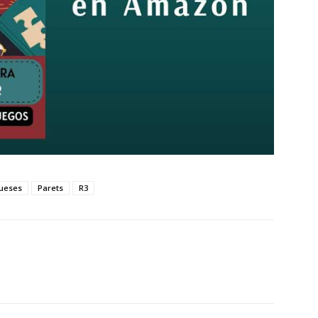
ueses
Parets
R3