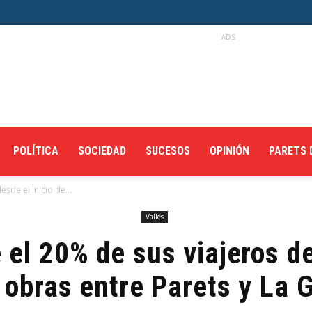
ADS
POLÍTICA
SOCIEDAD
SUCESOS
OPINIÓN
PARETS 
sde el inicio de...
Vallès
 el 20% de sus viajeros de
 obras entre Parets y La 