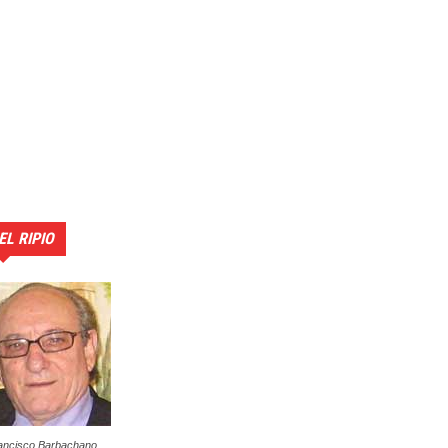
EL RIPIO
ancisco Barbachano