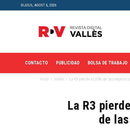
DIJOUS, AGOST 6, 2026
Revista
Digital
del
Vallès
CONTACTO
PUBLICIDAD
BOLSA DE TRABAJO
Inicio
Vallès
La R3 pierde el 20% de sus viajeros de
La R3 pierde
de las