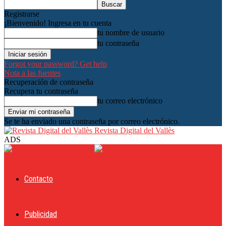
Registrarse
¡Bienvenido! Ingresa en tu cuenta
tu nombre de usuario
tu contraseña
Forgot your password? Get help
Nota a las fuentes
Recuperación de contraseña
Recupera tu contraseña
tu correo electrónico
Se te ha enviado una contraseña por correo electrónico.
Revista Digital del Vallès
ADS
Contacto
Publicidad