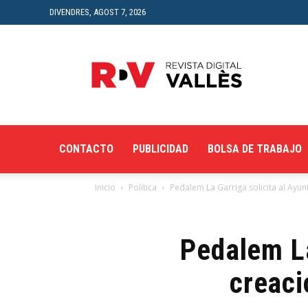
DIVENDRES, AGOST 7, 2026
Revista
Digital
del
Vallès
CONTACTO
PUBLICIDAD
BOLSA DE TRABAJO
Inicio
Política
Pedalem La Garriga solicita al Ayun
Pedalem La
creaci