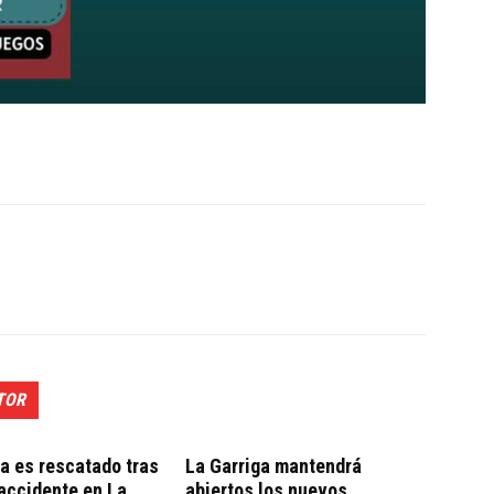
TOR
ta es rescatado tras
La Garriga mantendrá
 accidente en La
abiertos los nuevos