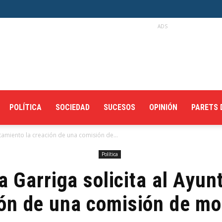
ADS
POLÍTICA
SOCIEDAD
SUCESOS
OPINIÓN
PARETS 
tamiento la creación de una comisión de...
Política
 Garriga solicita al Ayun
ón de una comisión de mo