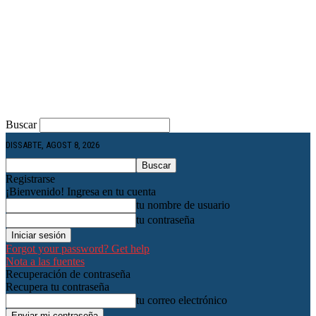
Buscar
DISSABTE, AGOST 8, 2026
Registrarse
¡Bienvenido! Ingresa en tu cuenta
tu nombre de usuario
tu contraseña
Forgot your password? Get help
Nota a las fuentes
Recuperación de contraseña
Recupera tu contraseña
tu correo electrónico