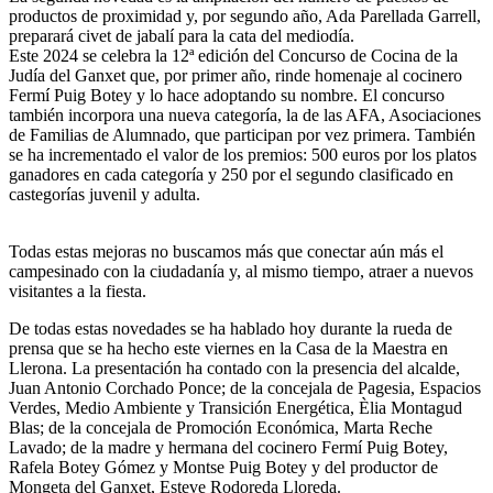
productos de proximidad y, por segundo año, Ada Parellada Garrell,
preparará civet de jabalí para la cata del mediodía.
Este 2024 se celebra la 12ª edición del Concurso de Cocina de la
Judía del Ganxet que, por primer año, rinde homenaje al cocinero
Fermí Puig Botey y lo hace adoptando su nombre. El concurso
también incorpora una nueva categoría, la de las AFA, Asociaciones
de Familias de Alumnado, que participan por vez primera. También
se ha incrementado el valor de los premios: 500 euros por los platos
ganadores en cada categoría y 250 por el segundo clasificado en
castegorías juvenil y adulta.
Todas estas mejoras no buscamos más que conectar aún más el
campesinado con la ciudadanía y, al mismo tiempo, atraer a nuevos
visitantes a la fiesta.
De todas estas novedades se ha hablado hoy durante la rueda de
prensa que se ha hecho este viernes en la Casa de la Maestra en
Llerona. La presentación ha contado con la presencia del alcalde,
Juan Antonio Corchado Ponce; de la concejala de Pagesia, Espacios
Verdes, Medio Ambiente y Transición Energética, Èlia Montagud
Blas; de la concejala de Promoción Económica, Marta Reche
Lavado; de la madre y hermana del cocinero Fermí Puig Botey,
Rafela Botey Gómez y Montse Puig Botey y del productor de
Mongeta del Ganxet, Esteve Rodoreda Lloreda.