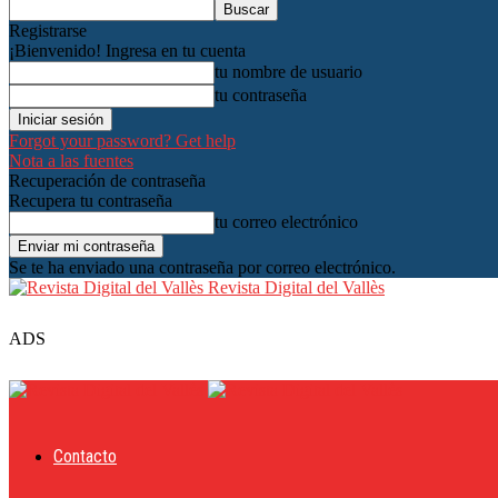
Registrarse
¡Bienvenido! Ingresa en tu cuenta
tu nombre de usuario
tu contraseña
Forgot your password? Get help
Nota a las fuentes
Recuperación de contraseña
Recupera tu contraseña
tu correo electrónico
Se te ha enviado una contraseña por correo electrónico.
Revista Digital del Vallès
ADS
Contacto