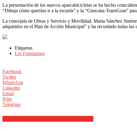
La presentación de los nuevos aparcabicicletas se ha hecho coincidie
“Dibuja cómo querrías ir a la escuela” y la “Gimcana TransGran” para
La concejala de Obras y Servicio y Movilidad, Marta Sánchez Jiménez
adquiridos en el Plan de Acción Municipal” y ha recordado todas las 
Etiquetas
Les Franqueses
Facebook
Twitter
WhatsApp
Linkedin
Email
Print
Telegram
ARTÍCULOS RELACIONADOS
MÁS DEL AUTOR