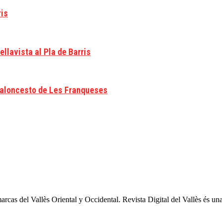
ris
llavista al Pla de Barris
 baloncesto de Les Franqueses
arcas del Vallès Oriental y Occidental. Revista Digital del Vallès és un