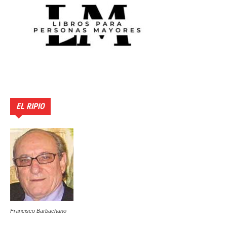
EL RIPIO
Francisco Barbachano