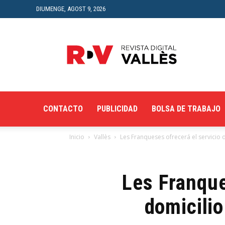
DIUMENGE, AGOST 9, 2026
Revista
Digital
del
Vallès
CONTACTO
PUBLICIDAD
BOLSA DE TRABAJO
Inicio
Vallès
Les Franqueses ofrecerá el servicio d
Les Franque
domicilio