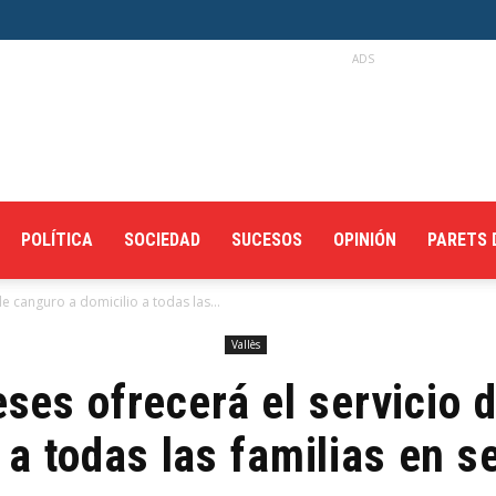
ADS
POLÍTICA
SOCIEDAD
SUCESOS
OPINIÓN
PARETS 
e canguro a domicilio a todas las...
Vallès
ses ofrecerá el servicio 
 a todas las familias en 