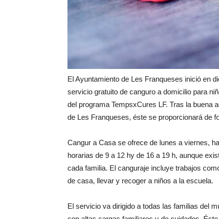
El Ayuntamiento de Les Franqueses inició en di
servicio gratuito de canguro a domicilio para n
del programa TempsxCures LF. Tras la buena aco
de Les Franqueses, éste se proporcionará de fo
Cangur a Casa se ofrece de lunes a viernes, h
horarias de 9 a 12 hy de 16 a 19 h, aunque exist
cada familia. El canguraje incluye trabajos como
de casa, llevar y recoger a niños a la escuela.
El servicio va dirigido a todas las familias del
con altas cargas familiares y de cuidados. Éste