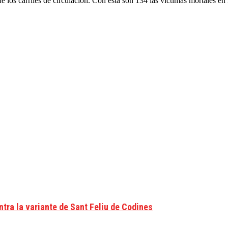
os carriles de circulación. Con ésta son 134 las víctimas mortales en l
ra la variante de Sant Feliu de Codines