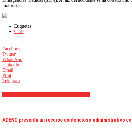
Emergencias Médicas (SEM). A raíz del accidente se ha cortado uno de l
motoristas.
Etiquetas
C-59
Facebook
Twitter
WhatsApp
Linkedin
Email
Print
Telegram
ARTÍCULOS RELACIONADOS
MÁS DEL AUTOR
ADENC presenta un recurso contencioso-administrativo cont