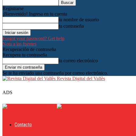
Registrarse
¡Bienvenido! Ingresa en tu cuenta
tu nombre de usuario
tu contraseña
Forgot your password? Get help
Nota a las fuentes
Recuperación de contraseña
Recupera tu contraseña
tu correo electrónico
Se te ha enviado una contraseña por correo electrónico.
Revista Digital del Vallès
ADS
Contacto