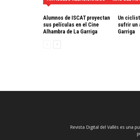
Alumnos de ISCAT proyectan
Un ciclis
sus películas en el Cine
sufrir un
Alhambra de La Garriga
Garriga
Revista Digital del Vallès es una p
p