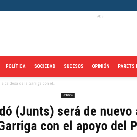
ADS
POLÍTICA
SOCIEDAD
SUCESOS
OPINIÓN
PARETS 
 alcaldesa de la Garriga con el...
Política
udó (Junts) será de nuevo 
 Garriga con el apoyo del 