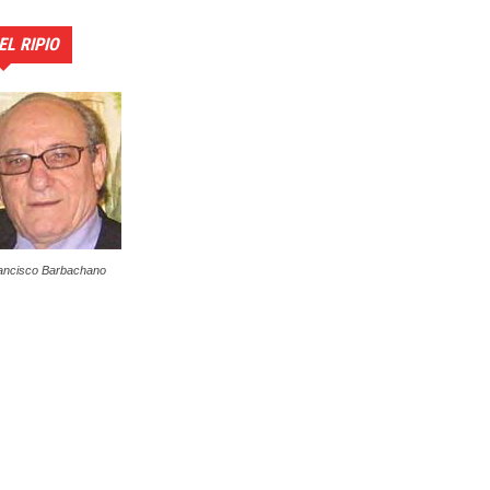
EL RIPIO
ancisco Barbachano