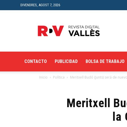
DIVENDRES, AGOST 7, 2026
Revista
Digital
del
Vallès
CONTACTO
PUBLICIDAD
BOLSA DE TRABAJO
Inicio
Política
Meritxell Budó (Junts) será de nuevo
Meritxell B
la