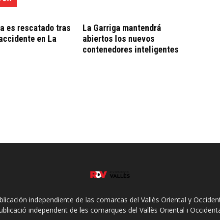
ta es rescatado tras
La Garriga mantendrá
 accidente en La
abiertos los nuevos
contenedores inteligentes
ublicación independiente de las comarcas del Vallès Oriental y Occidenta
ublicació independent de les comarques del Vallès Oriental i Occidenta