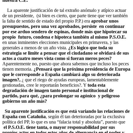
nuestra C.E.
La aparente justificación de tal extraño anómalo y atípico actuar
de un presidente, (si bien es cierto, que parte tiene que ver también
la falta de sentido de estado del propio P.P.) era
aprobar unos
presupuestos, pero una vez aprobados, persiste en continuar
por ese arduo sendero de espinas, donde más que hipotecar su
propio futuro, condena e hipoteca también al mismo P.S.O.E.
en unas inminentes elecciones municipales en primavera, y las
generales a menos de un año vista.
¿Es lógico que toda su
estrategia se limite a pensar que el ciudadano se olvidará de sus
actos a cuatro meses vista como si fueran meros peces?
Aparentemente no, puesto que ahora sabemos que incluso los peces
tienen memoria.
¿Pensará que la próxima presidencia de Europa
que le corresponde a España cambiará algo su deteriorada
imagen?,
¿ que el riego de ayudas europeas, lamentablemente
gestionadas, cree le reportarán beneficios?. Y
toda esta
degradación de imagen tanto personal e institucional de
partido, para qué, ¿para prolongar su agónico y peligroso
gobierno un año más?
Su aparente justificación es que está variando las relaciones de
España con Cataluña
, según él tan deterioradas por la exclusiva
política del PP, lo que es una “falacia total y absoluta”, puesto que
el P.S.O.E. tiene tanta, o mayor responsabilidad por sus
propios actos en todos estos años de alternancia en el poder y