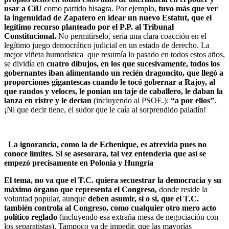
usar a CiU
como partido bisagra. Por ejemplo,
tuvo más que ver
la ingenuidad de Zapatero en idear un nuevo Estatut, que el
legítimo recurso planteado por el P.P. al Tribunal
Constitucional.
No permitírselo, sería una clara coacción en el
legítimo juego democrático judicial en un estado de derecho. La
mejor viñeta humorística que resumía lo pasado en todos estos años,
se dividía en
cuatro dibujos, en los que sucesivamente, todos los
gobernantes iban alimentando un recién dragoncito, que llegó a
proporciones gigantescas cuando le tocó gobernar a Rajoy, al
que raudos y veloces, le ponían un taje de caballero, le daban la
lanza en ristre y le decían
(incluyendo al PSOE.):
“a por ellos”
.
¡Ni que decir tiene, el sudor que le caía al sorprendido paladín!
La ignorancia, como la de Echenique, es atrevida pues no
conoce límites. Si se asesorara, tal vez entendería que así se
empezó precisamente en Polonia y Hungría
El tema, no va que el T.C. quiera secuestrar la democracia y su
máximo órgano que representa el Congreso,
donde reside la
voluntad popular, aunque
deben asumir, si o si, que el T.C.
también controla al Congreso, como cualquier otro mero acto
político reglado
(incluyendo esa extraña mesa de negociación con
los separatistas). Tampoco va de impedir, que las mayorías