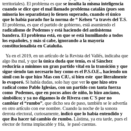
territoriales). El problema es que
se insulta la misma inteligencia
cuando se dice que el mal llamado problema catalán (pues son
minoría los separatistas) lo tienen superado, cuando el único
que lo había parado fue la norma de “ Kelsen “a través del T.S
.
El problema, es que el partido de gobierno, está asumiendo el
radicalismo de Podemos y está haciendo del antisistema
bandera. El problema está, en que se está humillando a todos
los españoles, y más si cabe, ignorando a la mayoría
constitucionalista en Cataluña.
Ya en el 2019, en un artículo de la Revista del Vallés, indicaba que
algo iba mal, y que
la única duda que tenía, es si Sánchez
reduciría a mínimos un gran partido vital en la transición y que
sigue siendo tan necesario hoy como es el P.S.O.E., haciendo un
símil con lo que hizo Mas con CiU, si bien este que literalmente
lo evaporó.
Si había dudas, solo hay que ver
lo que hizo otro
radical como Pablo Iglesias, con un partido con tanta fuerza
como Podemos, que en pocos años de niño, lo hizo anciano,
simbólico; y ya no digamos lo de Rivera con C´S por no
cambiar el “rumbo”
, que dicho sea de paso, también se le advertía
en otro artículo con ese nombre. Cuando la noche de la sonora
derrota electoral, curiosamente,
indicó que lo había entendido y
que iba hacer tal cambio de rumbo.
Lástima, ya era tarde, pues el
elector de forma implacable y fría, le pasó cuentas.