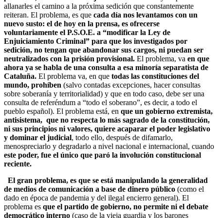
allanarles el camino a la próxima sedición que constantemente
reiteran. El problema, es que
cada día nos levantamos con un
nuevo susto: el de hoy en la prensa, es ofrecerse
voluntariamente el P.S.O.E. a “modificar la Ley de
Enjuiciamiento Criminal” para que los investigados por
sedición, no tengan que abandonar sus cargos, ni puedan ser
neutralizados con la prisión provisional.
El problema, va
en que
ahora ya se habla de una consulta a esa minoría separatista de
Cataluña.
El problema va, en que
todas las constituciones del
mundo, prohíben
(salvo contadas excepciones, hacer consultas
sobre soberanía y territorialidad) y que en todo caso, debe ser una
consulta de referéndum a “todo el soberano”, es decir, a todo el
pueblo español). El problema está, en
que un gobierno extremista,
antisistema, que no respecta lo más sagrado de la constitución,
ni sus principios ni valores, quiere acaparar el poder legislativo
y dominar el judicial
, todo ello, después de difamarlo,
menospreciarlo y degradarlo a nivel nacional e internacional, cuando
este poder, fue el único que paró la involución constitucional
reciente.
El gran problema, es que se está manipulando la generalidad
de medios de comunicación a base de dinero público
(como el
dado en época de pandemia y del ilegal encierro general). El
problema es
que el partido de gobierno, no permite ni el debate
democrático interno
(caso de la vieja guardia y los barones