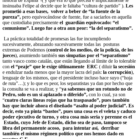
historia de España”-( y que era lo que precisa e implícitamente le
insinuaba Felipe al decirle que le faltaba “cultura de partido” ).
Les
prometió
a esas bases, volver a beber de “la fuente de la
pureza”,
pero equivocándose de fuente, fue a saciarlos en aquella
que custodiaba precisamente
el guardián equivocado: “el
comunismo”. Luego fue a otra aun peor: “la del separatismo”.
La práctica totalidad de promesas las fue incumpliendo
sucesivamente, abrazando sucesivamente todas las posturas
extremas de Podemos (
control de los medios, de la policía, de los
jueces
), asumiendo también
sus simpatías por el “separatismo”
tanto vasco como catalán, que están llegando al límite de lo tolerable
con
el “peaje” que le exige últimamente ERC
( diluir
la secesión
e endulzar nada menos que la mayor lacra del país:
la corrupción
),
lenguaje de los mismos, que el presidente incluso hace suyo (“hoja
de ruta”…); y lo que es peor, los separatistas ya dan por hecho que
la consulta se va a realizar, y “
ya sabemos que un rotundo no de
Pedro, solo es un sí aplazado o diferido”,
con lo cual, ya son
“
cuatro claras líneas rojas que ha traspasado”, pues también
hay que incluir ahora el diseñado “asalto al poder judicial”. Es
decir, esto ya pinta “bastos”, pues una cosa es el veleta y caduco
poder ejecutivo de turno, y otra cosa más seria y perenne es el
Estado, cuyo Jefe de Estado, dicho sea de paso, tampoco se
libra del permanente acoso, para intentar así, derribar
también el mismo régimen político que nos hemos dado en