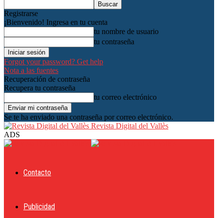
Registrarse
¡Bienvenido! Ingresa en tu cuenta
tu nombre de usuario
tu contraseña
Forgot your password? Get help
Nota a las fuentes
Recuperación de contraseña
Recupera tu contraseña
tu correo electrónico
Se te ha enviado una contraseña por correo electrónico.
Revista Digital del Vallès
ADS
Contacto
Publicidad