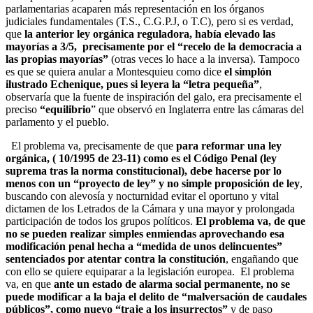
parlamentarias acaparen más representación en los órganos
judiciales fundamentales (T.S., C.G.P.J, o T.C), pero si es verdad,
que
la anterior ley orgánica reguladora, había elevado las
mayorías a 3/5, precisamente por el “recelo de la democracia a
las propias mayorías”
(otras veces lo hace a la inversa). Tampoco
es que se quiera anular a Montesquieu como dice
el simplón
ilustrado Echenique, pues si leyera la “letra pequeña”
,
observaría que la fuente de inspiración del galo, era precisamente el
preciso
“equilibrio
” que observó en Inglaterra entre las cámaras del
parlamento y el pueblo.
El problema va, precisamente de que
para reformar una ley
orgánica, ( 10/1995 de 23-11) como es el Código Penal (ley
suprema tras la norma constitucional), debe hacerse por lo
menos con un “proyecto de ley” y no simple proposición de ley
,
buscando con alevosía y nocturnidad evitar el oportuno y vital
dictamen de los Letrados de la Cámara y una mayor y prolongada
participación de todos los grupos políticos.
El problema va, de que
no se pueden realizar simples enmiendas aprovechando esa
modificación penal hecha a “medida de unos delincuentes”
sentenciados por atentar contra la constitución
, engañando que
con ello se quiere equiparar a la legislación europea. El problema
va, en que
ante un estado de alarma social permanente, no se
puede modificar a la baja el delito de “malversación de caudales
públicos”, como nuevo “traje a los insurrectos”
y de paso