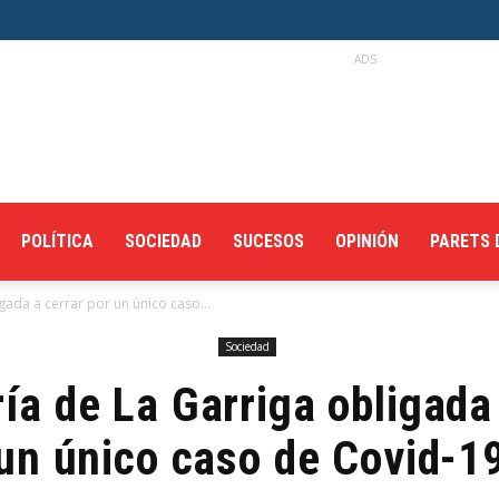
ADS
POLÍTICA
SOCIEDAD
SUCESOS
OPINIÓN
PARETS 
ada a cerrar por un único caso...
Sociedad
ía de La Garriga obligada 
un único caso de Covid-1