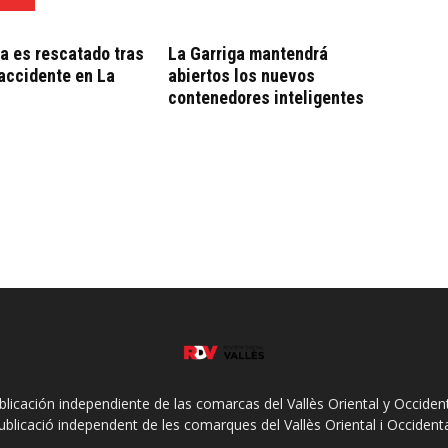
ta es rescatado tras
La Garriga mantendrá
 accidente en La
abiertos los nuevos
contenedores inteligentes
ublicación independiente de las comarcas del Vallès Oriental y Occidenta
ublicació independent de les comarques del Vallès Oriental i Occidenta