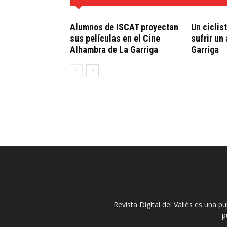
Alumnos de ISCAT proyectan
Un ciclis
sus películas en el Cine
sufrir un
Alhambra de La Garriga
Garriga
Revista Digital del Vallès es una p
p