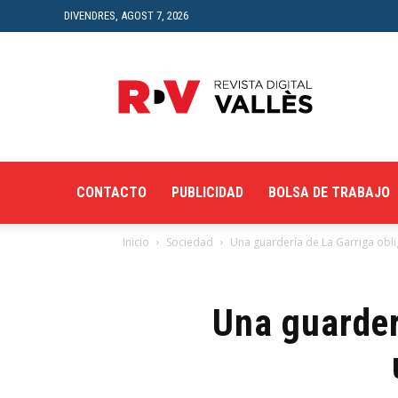
DIVENDRES, AGOST 7, 2026
Revista
Digital
del
Vallès
CONTACTO
PUBLICIDAD
BOLSA DE TRABAJO
Inicio
Sociedad
Una guardería de La Garriga oblig
Una guarder