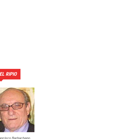
EL RIPIO
ancisco Barbachano