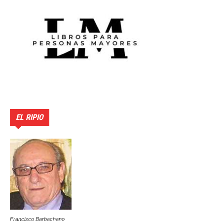
EL RIPIO
Francisco Barbachano