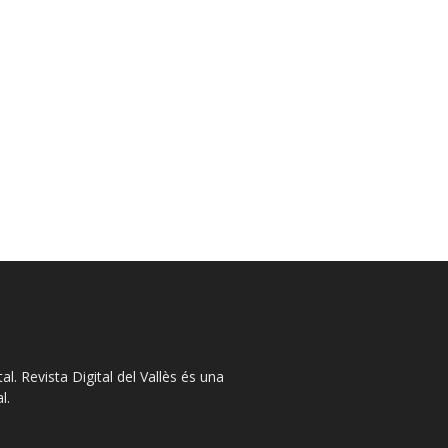
l. Revista Digital del Vallès és una
l.