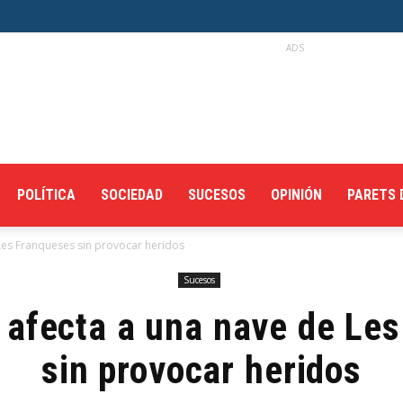
ADS
POLÍTICA
SOCIEDAD
SUCESOS
OPINIÓN
PARETS 
Les Franqueses sin provocar heridos
Sucesos
 afecta a una nave de Le
sin provocar heridos