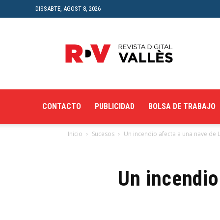
DISSABTE, AGOST 8, 2026
Revista
Digital
del
Vallès
CONTACTO
PUBLICIDAD
BOLSA DE TRABAJO
Inicio
Sucesos
Un incendio afecta a una nave de 
Un incendio