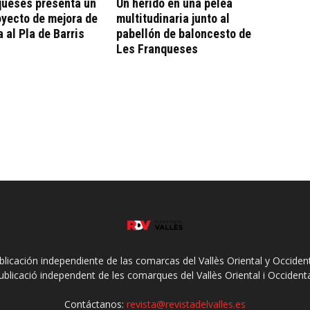
queses presenta un
Un herido en una pelea
yecto de mejora de
multitudinaria junto al
a al Pla de Barris
pabellón de baloncesto de
Les Franqueses
ublicación independiente de las comarcas del Vallès Oriental y Occidenta
ublicació independent de les comarques del Vallès Oriental i Occidenta
Contáctanos:
revista@revistadelvalles.es