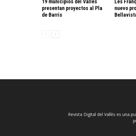
19 municipios del Vallès
Les Fran
presentan proyectos al Pla
nuevo pro
de Barris
Bellavist
Revista Digital del Vallès es una p
p