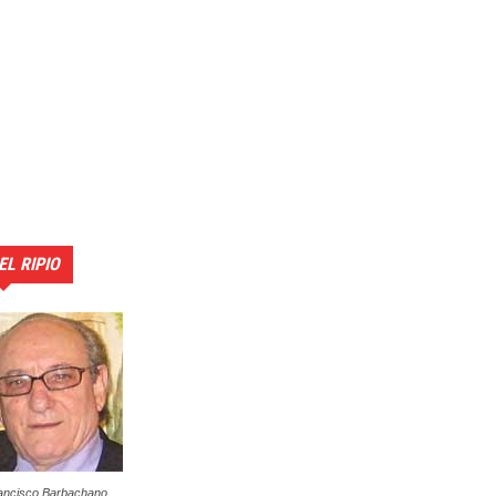
EL RIPIO
ancisco Barbachano