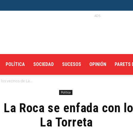
ADS
POLÍTICA
SOCIEDAD
SUCESOS
OPINIÓN
PARETS 
los vecinos de La...
Política
e La Roca se enfada con l
La Torreta