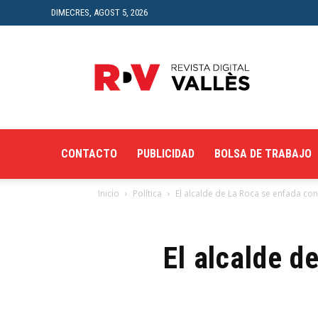
DIMECRES, AGOST 5, 2026
Revista
Digital
del
Vallès
CONTACTO
PUBLICIDAD
BOLSA DE TRABAJO
Inicio
Política
El alcalde de La Roca se enfada con 
El alcalde d