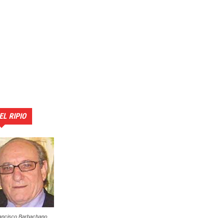
EL RIPIO
ancisco Barbachano