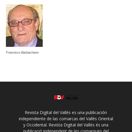
Francisco Barbachano
Revista Digital del Vallès es una publicación
independiente de las comarcas del Vallès Oriental
y Occidental. Revista Digital del Vallès és una
publicació independent de les comarques del