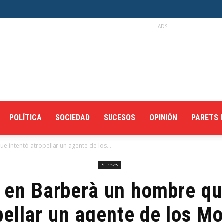
ADS
POLÍTICA
SOCIEDAD
SUCESOS
OPINIÓN
PARETS 
 intentó atropellar un agente de los...
Sucesos
 en Barberà un hombre qu
pellar un agente de los M