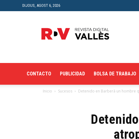
DIJOUS, AGOST 6, 2026
Revista
Digital
del
Vallès
CONTACTO
PUBLICIDAD
BOLSA DE TRABAJO
Inicio
Sucesos
Detenido en Barberà un hombre que
Detenido
atro