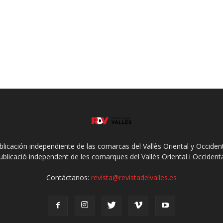
ublicación independiente de las comarcas del Vallès Oriental y Occidenta
ublicació independent de les comarques del Vallès Oriental i Occidenta
Contáctanos:
revista@revistadelvalles.es