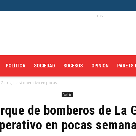
ADS
POLÍTICA
SOCIEDAD
SUCESOS
OPINIÓN
PARETS 
arriga será operativo en pocas...
Vallès
arque de bomberos de La G
perativo en pocas seman