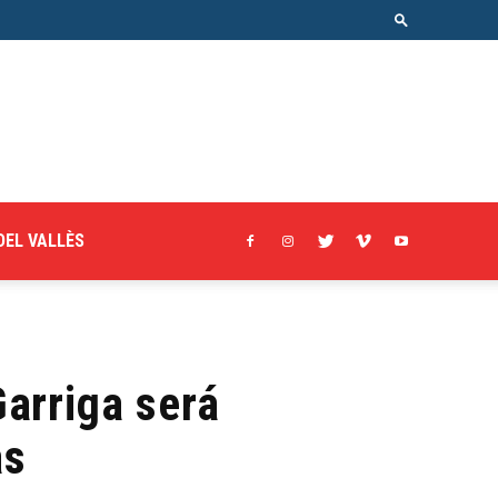
DEL VALLÈS
arriga será
as