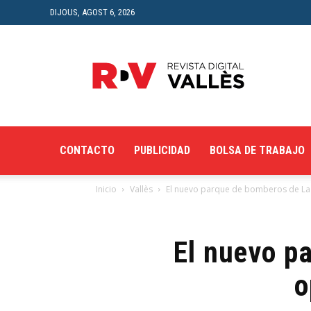
DIJOUS, AGOST 6, 2026
Revista
Digital
del
Vallès
CONTACTO
PUBLICIDAD
BOLSA DE TRABAJO
Inicio
Vallès
El nuevo parque de bomberos de La G
El nuevo p
o