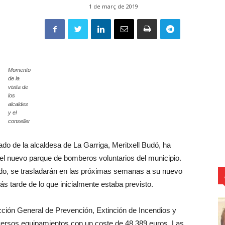
1 de març de 2019
Momento
de la
visita de
los
alcaldes
y el
conseller
do de la alcaldesa de La Garriga, Meritxell Budó, ha
del nuevo parque de bomberos voluntarios del municipio.
do, se trasladarán en las próximas semanas a su nuevo
 tarde de lo que inicialmente estaba previsto.
ección General de Prevención, Extinción de Incendios y
iversos equipamientos con un coste de 48.389 euros. Las