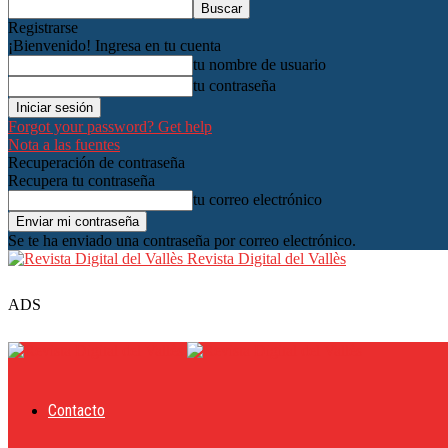
Registrarse
¡Bienvenido! Ingresa en tu cuenta
tu nombre de usuario
tu contraseña
Forgot your password? Get help
Nota a las fuentes
Recuperación de contraseña
Recupera tu contraseña
tu correo electrónico
Se te ha enviado una contraseña por correo electrónico.
Revista Digital del Vallès
ADS
Contacto