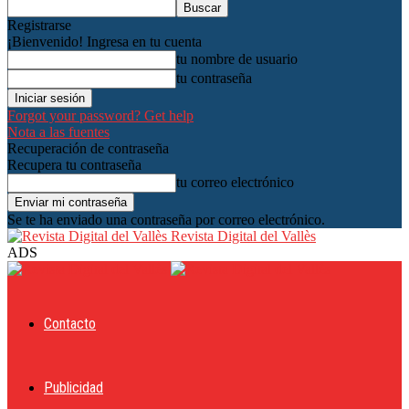
Registrarse
¡Bienvenido! Ingresa en tu cuenta
tu nombre de usuario
tu contraseña
Forgot your password? Get help
Nota a las fuentes
Recuperación de contraseña
Recupera tu contraseña
tu correo electrónico
Se te ha enviado una contraseña por correo electrónico.
Revista Digital del Vallès
ADS
Contacto
Publicidad