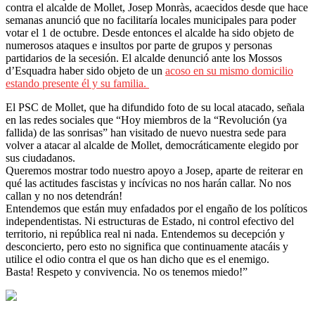
contra el alcalde de Mollet, Josep Monràs, acaecidos desde que hace
semanas anunció que no facilitaría locales municipales para poder
votar el 1 de octubre. Desde entonces el alcalde ha sido objeto de
numerosos ataques e insultos por parte de grupos y personas
partidarios de la secesión. El alcalde denunció ante los Mossos
d’Esquadra haber sido objeto de un
acoso en su mismo domicilio
estando presente él y su familia.
El PSC de Mollet, que ha difundido foto de su local atacado, señala
en las redes sociales que “Hoy miembros de la “Revolución (ya
fallida) de las sonrisas” han visitado de nuevo nuestra sede para
volver a atacar al alcalde de Mollet, democráticamente elegido por
sus ciudadanos.
Queremos mostrar todo nuestro apoyo a Josep, aparte de reiterar en
qué las actitudes fascistas y incívicas no nos harán callar. No nos
callan y no nos detendrán!
Entendemos que están muy enfadados por el engaño de los políticos
independentistas. Ni estructuras de Estado, ni control efectivo del
territorio, ni república real ni nada. Entendemos su decepción y
desconcierto, pero esto no significa que continuamente atacáis y
utilice el odio contra el que os han dicho que es el enemigo.
Basta! Respeto y convivencia. No os tenemos miedo!”