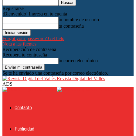
Registrarse
¡Bienvenido! Ingresa en tu cuenta
tu nombre de usuario
tu contraseña
Forgot your password? Get help
Nota a las fuentes
Recuperación de contraseña
Recupera tu contraseña
tu correo electrónico
Se te ha enviado una contraseña por correo electrónico.
Revista Digital del Vallès
ADS
Contacto
Publicidad