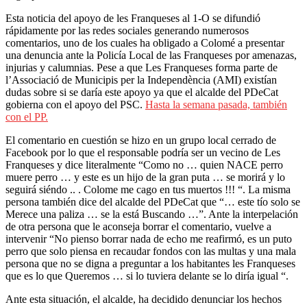
Esta noticia del apoyo de les Franqueses al 1-O se difundió
rápidamente por las redes sociales generando numerosos
comentarios, uno de los cuales ha obligado a Colomé a presentar
una denuncia ante la Policía Local de las Franqueses por amenazas,
injurias y calumnias. Pese a que Les Franqueses forma parte de
l’Associació de Municipis per la Independència (AMI) existían
dudas sobre si se daría este apoyo ya que el alcalde del PDeCat
gobierna con el apoyo del PSC.
Hasta la semana pasada, también
con el PP.
El comentario en cuestión se hizo en un grupo local cerrado de
Facebook por lo que el responsable podría ser un vecino de Les
Franqueses y dice literalmente “Como no … quien NACE perro
muere perro … y este es un hijo de la gran puta … se morirá y lo
seguirá siéndo .. . Colome me cago en tus muertos !!! “. La misma
persona también dice del alcalde del PDeCat que “… este tío solo se
Merece una paliza … se la está Buscando …”. Ante la interpelación
de otra persona que le aconseja borrar el comentario, vuelve a
intervenir “No pienso borrar nada de echo me reafirmó, es un puto
perro que solo piensa en recaudar fondos con las multas y una mala
persona que no se digna a preguntar a los habitantes les Franqueses
que es lo que Queremos … si lo tuviera delante se lo diría igual “.
Ante esta situación, el alcalde, ha decidido denunciar los hechos